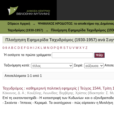
Ιδρυματικό Καταθετήριο DSpace
Πλοήγηση Εφημερίδα Ταχυδρόμος (1930-1957) ανά Συγγ
→
DSpace Αρχική
ΨΗΦΙΑΚΟΣ ΗΡΟΔΟΤΟΣ: το αποθετήριο της Δημόσιας 
→
Πλοήγηση Εφημερίδα Ταχυδρόμος (1930
Ταχυδρόμος (1930-1957)
Πλοήγηση Εφημερίδα Ταχυδρόμος (1930-1957) ανά Συγ
0-9
A
B
C
D
E
F
G
H
I
J
K
L
M
N
O
P
Q
R
S
T
U
V
W
X
Y
Z
Ή εισάγετε τα πρώτα γράμματα:
Ταξινόμηση κατά:
Σειρά:
Αποτε
Αποτελέσματα 1-1 από 1
Ταχυδρόμος : καθημερινή πολιτική εφημερίς | Τεύχος 1544, Τρίτη 
Κόκκινος, Δ. Α.
;
Κουζέλης, Λεωνίδας
;
Βερβέρης, Χρίστος
(
Ιδιοκτησία: Σ. Μ
Επί τη εκατονταετηρίδι - Η καταστροφή των Κυδωνίων και ο εξανδραποδι
- Σκούντα - Ίππειος - Κεραμιά. Τα εκατόχρονα - πώς εόρτασεν η Μυτιλήνη τ