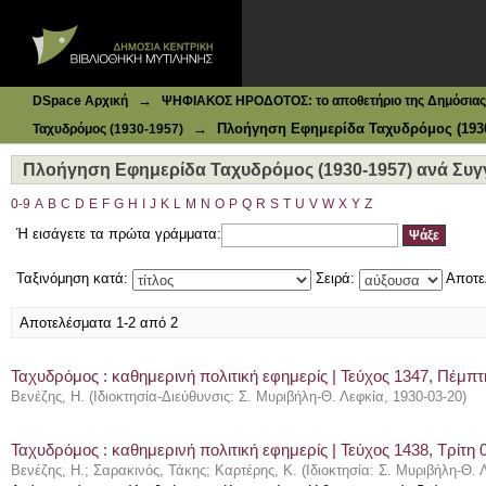
Ιδρυματικό Καταθετήριο DSpace
Πλοήγηση Εφημερίδα Ταχυδρόμος (1930-1957) ανά Συγγρ
→
DSpace Αρχική
ΨΗΦΙΑΚΟΣ ΗΡΟΔΟΤΟΣ: το αποθετήριο της Δημόσιας 
→
Πλοήγηση Εφημερίδα Ταχυδρόμος (1930
Ταχυδρόμος (1930-1957)
Πλοήγηση Εφημερίδα Ταχυδρόμος (1930-1957) ανά Συγγ
0-9
A
B
C
D
E
F
G
H
I
J
K
L
M
N
O
P
Q
R
S
T
U
V
W
X
Y
Z
Ή εισάγετε τα πρώτα γράμματα:
Ταξινόμηση κατά:
Σειρά:
Αποτε
Αποτελέσματα 1-2 από 2
Ταχυδρόμος : καθημερινή πολιτική εφημερίς | Τεύχος 1347, Πέμπτ
Βενέζης, Η.
(
Ιδιοκτησία-Διεύθυνσις: Σ. Μυριβήλη-Θ. Λεφκία
,
1930-03-20
)
Ταχυδρόμος : καθημερινή πολιτική εφημερίς | Τεύχος 1438, Τρίτη 
Βενέζης, Η.
;
Σαρακινός, Τάκης
;
Καρτέρης, Κ.
(
Ιδιοκτησία: Σ. Μυριβήλη-Θ. 