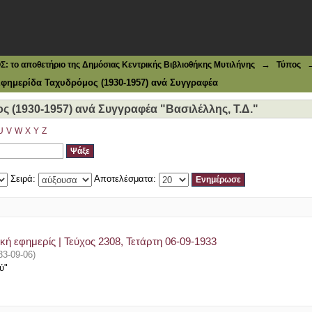
1930-1957) ανά Συγγραφέα "Βασιλέλλης, Τ.Δ."
→
το αποθετήριο της Δημόσιας Κεντρικής Βιβλιοθήκης Μυτιλήνης
Τύπος
φημερίδα Ταχυδρόμος (1930-1957) ανά Συγγραφέα
(1930-1957) ανά Συγγραφέα "Βασιλέλλης, Τ.Δ."
U
V
W
X
Y
Z
Σειρά:
Αποτελέσματα:
κή εφημερίς | Τεύχος 2308, Τετάρτη 06-09-1933
33-09-06
)
ύ"