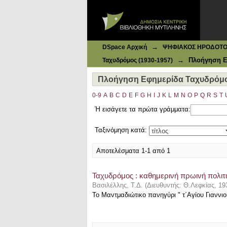
Ιδρυματικό Καταθετήριο DSpace
Πλοήγηση Εφημερίδα Ταχυδρόμος (
→
DSpace Αρχική
ΨΗΦΙΑΚΟΣ ΗΡΟΔΟΤΟΣ: 
→
Πλοήγηση Ε
Ταχυδρόμος (1930-1957)
Πλοήγηση Εφημερίδα Ταχυδρόμος 
0-9
A
B
C
D
E
F
G
H
I
J
K
L
M
N
O
P
Q
R
S
T
Ή εισάγετε τα πρώτα γράμματα:
Ταξινόμηση κατά:
Αποτελέσματα 1-1 από 1
Ταχυδρόμος : καθημερινή πρωινή πολιτι
Βασιλέλλης, Τ.Δ.
(
Διευθυντής: Θ.Λεφκίας
,
19
Το Μαντμαδιώτικο πανηγύρι " τ΄Αγίου Γιαννιο