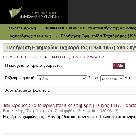
Ιδρυματικό Καταθετήριο DSpace
Πλοήγηση Εφημερίδα Ταχυδρόμος (1930-1957) ανά Συγγρ
→
DSpace Αρχική
ΨΗΦΙΑΚΟΣ ΗΡΟΔΟΤΟΣ: το αποθετήριο της Δημόσιας 
→
Πλοήγηση Εφημερίδα Ταχυδρόμος (1930
Ταχυδρόμος (1930-1957)
Πλοήγηση Εφημερίδα Ταχυδρόμος (1930-1957) ανά Συγγ
0-9
A
B
C
D
E
F
G
H
I
J
K
L
M
N
O
P
Q
R
S
T
U
V
W
X
Y
Z
Ή εισάγετε τα πρώτα γράμματα:
Ταξινόμηση κατά:
Σειρά:
Αποτε
Αποτελέσματα 1-1 από 1
Ταχυδρόμος : καθημερινή πολιτική εφημερίς | Τεύχος 1417, Παρα
Βασιλέλλης, Τρ.
(
Ιδιοκτησία: Σ. Μυριβήλη-Θ. Λεφκία
,
1930-06-13
)
Η ζωή των χωριών μας - Μανταμάδος και πανηγύρια. Τα λεσβιακά πανηγύρ