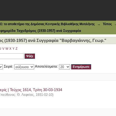
(1930-1957) ανά Συγγραφέα "Βαρβαγιάννης, Γεωρ."
→
το αποθετήριο της Δημόσιας Κεντρικής Βιβλιοθήκης Μυτιλήνης
Τύπος
φημερίδα Ταχυδρόμος (1930-1957) ανά Συγγραφέα
 (1930-1957) ανά Συγγραφέα "Βαρβαγιάννης, Γεωρ."
U
V
W
X
Y
Z
Σειρά:
Αποτελέσματα:
ρίς | Τεύχος 1614, Τρίτη 30-03-1934
πεύθυνος: Θ. Λεφκίας
,
1931-02-10
)