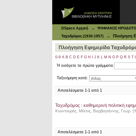
Ιδρυματικό Καταθετήριο DSpace
Πλοήγηση Εφημερίδα Ταχυδρόμος 
→
DSpace Αρχική
ΨΗΦΙΑΚΟΣ ΗΡΟΔΟΤΟΣ: 
→
Πλοήγηση Ε
Ταχυδρόμος (1930-1957)
Πλοήγηση Εφημερίδα Ταχυδρόμος
0-9
A
B
C
D
E
F
G
H
I
J
K
L
M
N
O
P
Q
R
S
T
Ή εισάγετε τα πρώτα γράμματα:
Ταξινόμηση κατά:
Αποτελέσματα 1-1 από 1
Ταχυδρόμος : καθημερινή πολιτική εφημε
Κουντουράς, Μίλτος
;
Βαρβαγιάννης, Γεωρ.
(
Υ
Αποτελέσματα 1-1 από 1