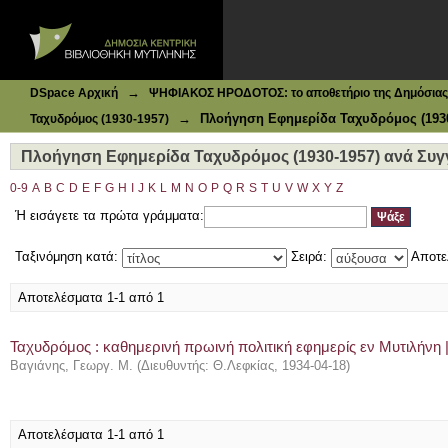
Ιδρυματικό Καταθετήριο DSpace
Πλοήγηση Εφημερίδα Ταχυδρόμος (1930-1957) ανά Συγγρ
→
DSpace Αρχική
ΨΗΦΙΑΚΟΣ ΗΡΟΔΟΤΟΣ: το αποθετήριο της Δημόσιας 
→
Πλοήγηση Εφημερίδα Ταχυδρόμος (1930
Ταχυδρόμος (1930-1957)
Πλοήγηση Εφημερίδα Ταχυδρόμος (1930-1957) ανά Συγγ
0-9
A
B
C
D
E
F
G
H
I
J
K
L
M
N
O
P
Q
R
S
T
U
V
W
X
Y
Z
Ή εισάγετε τα πρώτα γράμματα:
Ταξινόμηση κατά:
Σειρά:
Αποτε
Αποτελέσματα 1-1 από 1
Ταχυδρόμος : καθημερινή πρωινή πολιτική εφημερίς εν Μυτιλήνη |
Βαγιάνης, Γεωργ. Μ.
(
Διευθυντής: Θ.Λεφκίας
,
1934-04-18
)
Αποτελέσματα 1-1 από 1