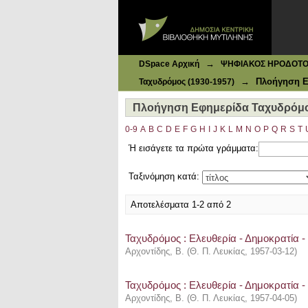
Ιδρυματικό Καταθετήριο DSpace
Πλοήγηση Εφημερίδα Ταχυδρόμος (
→
DSpace Αρχική
ΨΗΦΙΑΚΟΣ ΗΡΟΔΟΤΟΣ: 
→
Πλοήγηση Ε
Ταχυδρόμος (1930-1957)
Πλοήγηση Εφημερίδα Ταχυδρόμος
0-9
A
B
C
D
E
F
G
H
I
J
K
L
M
N
O
P
Q
R
S
T
Ή εισάγετε τα πρώτα γράμματα:
Ταξινόμηση κατά:
Αποτελέσματα 1-2 από 2
Ταχυδρόμος : Ελευθερία - Δημοκρατία - 
Αρχοντίδης, Β.
(
Θ. Π. Λευκίας
,
1957-03-12
)
Ταχυδρόμος : Ελευθερία - Δημοκρατία - 
Αρχοντίδης, Β.
(
Θ. Π. Λευκίας
,
1957-04-05
)