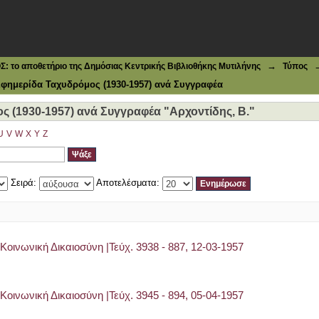
1930-1957) ανά Συγγραφέα "Αρχοντίδης, Β."
→
το αποθετήριο της Δημόσιας Κεντρικής Βιβλιοθήκης Μυτιλήνης
Τύπος
φημερίδα Ταχυδρόμος (1930-1957) ανά Συγγραφέα
 (1930-1957) ανά Συγγραφέα "Αρχοντίδης, Β."
U
V
W
X
Y
Z
Σειρά:
Αποτελέσματα:
Κοινωνική Δικαιοσύνη |Τεύχ. 3938 - 887, 12-03-1957
Κοινωνική Δικαιοσύνη |Τεύχ. 3945 - 894, 05-04-1957