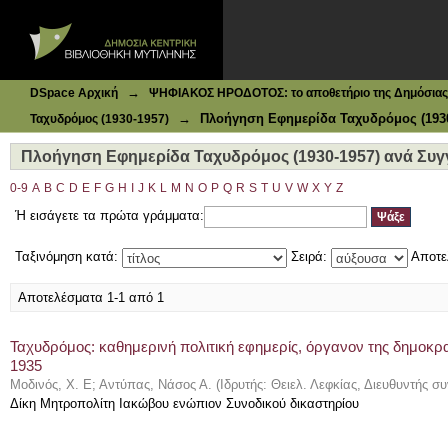
Ιδρυματικό Καταθετήριο DSpace
Πλοήγηση Εφημερίδα Ταχυδρόμος (1930-1957) ανά Συγγ
→
DSpace Αρχική
ΨΗΦΙΑΚΟΣ ΗΡΟΔΟΤΟΣ: το αποθετήριο της Δημόσιας 
→
Πλοήγηση Εφημερίδα Ταχυδρόμος (1930
Ταχυδρόμος (1930-1957)
Πλοήγηση Εφημερίδα Ταχυδρόμος (1930-1957) ανά Συγ
0-9
A
B
C
D
E
F
G
H
I
J
K
L
M
N
O
P
Q
R
S
T
U
V
W
X
Y
Z
Ή εισάγετε τα πρώτα γράμματα:
Ταξινόμηση κατά:
Σειρά:
Αποτε
Αποτελέσματα 1-1 από 1
Ταχυδρόμος: καθημερινή πολιτική εφημερίς, όργανον της δημοκρα
1935
Μοδινός, Χ. Ε
;
Αντύπας, Νάσος Α.
(
Ιδρυτής: Θειελ. Λεφκίας, Διευθυντής 
Δίκη Μητροπολίτη Ιακώβου ενώπιον Συνοδικού δικαστηρίου