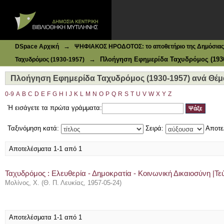
Ιδρυματικό Καταθετήριο DSpace
Πλοήγηση Εφημερίδα Ταχυδρόμος (1930-1957) ανά Θέμα
→
DSpace Αρχική
ΨΗΦΙΑΚΟΣ ΗΡΟΔΟΤΟΣ: το αποθετήριο της Δημόσιας 
→
Πλοήγηση Εφημερίδα Ταχυδρόμος (1930
Ταχυδρόμος (1930-1957)
Πλοήγηση Εφημερίδα Ταχυδρόμος (1930-1957) ανά Θέμ
0-9
A
B
C
D
E
F
G
H
I
J
K
L
M
N
O
P
Q
R
S
T
U
V
W
X
Y
Z
Ή εισάγετε τα πρώτα γράμματα:
Ταξινόμηση κατά:
Σειρά:
Αποτε
Αποτελέσματα 1-1 από 1
Ταχυδρόμος : Ελευθερία - Δημοκρατία - Κοινωνική Δικαιοσύνη |Τεύ
Μολίνος, Χ.
(
Θ. Π. Λευκίας
,
1957-05-24
)
Αποτελέσματα 1-1 από 1