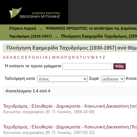
Ιδρυματικό Καταθετήριο DSpace
Πλοήγηση Εφημερίδα Ταχυδρόμος (1930-1957) ανά Θέμα
→
DSpace Αρχική
ΨΗΦΙΑΚΟΣ ΗΡΟΔΟΤΟΣ: το αποθετήριο της Δημόσιας 
→
Πλοήγηση Εφημερίδα Ταχυδρόμος (1930
Ταχυδρόμος (1930-1957)
Πλοήγηση Εφημερίδα Ταχυδρόμος (1930-1957) ανά Θέμ
0-9
A
B
C
D
E
F
G
H
I
J
K
L
M
N
O
P
Q
R
S
T
U
V
W
X
Y
Z
Ή εισάγετε τα πρώτα γράμματα:
Ταξινόμηση κατά:
Σειρά:
Αποτε
Αποτελέσματα 1-4 από 4
Ταχυδρόμος : Ελευθερία - Δημοκρατία - Κοινωνική Δικαιοσύνη |τεύ
Άγνωστος συγγραφέας
(
Θ. Π. Λευκίας
,
1956-10-09
)
Ταχυδρόμος : Ελευθερία - Δημοκρατία - Κοινωνική Δικαιοσύνη |Τεύ
Άγνωστος συγγραφέας
(
Θ. Π. Λευκίας
,
1957-02-12
)