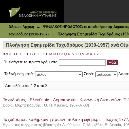
Ιδρυματικό Καταθετήριο DSpace
Πλοήγηση Εφημερίδα Ταχυδρόμος (1930-1957) ανά Θέμα 
→
DSpace Αρχική
ΨΗΦΙΑΚΟΣ ΗΡΟΔΟΤΟΣ: το αποθετήριο της Δημόσιας 
→
Πλοήγηση Εφημερίδα Ταχυδρόμος (1930
Ταχυδρόμος (1930-1957)
Πλοήγηση Εφημερίδα Ταχυδρόμος (1930-1957) ανά Θέμα
0-9
A
B
C
D
E
F
G
H
I
J
K
L
M
N
O
P
Q
R
S
T
U
V
W
X
Y
Z
Ή εισάγετε τα πρώτα γράμματα:
Ταξινόμηση κατά:
Σειρά:
Αποτε
Αποτελέσματα 1-2 από 2
Ταχυδρόμος : Ελευθερία - Δημοκρατία - Κοινωνική Δικαιοσύνη |Τεύ
Βοριά, Μύρτα
(
Ιδρυτής : Θ. Π. Λευκίας
,
1957-07-30
)
Ταχυδρόμος: καθημερινή πρωινή πολιτική εφημερίς | Τεύχος 177
Άγνωστος συγγραφέας
(
Ιδιοκτησία-Διεύθυνσις: Σ. Μυριβήλη-Θ. Λεφκία
,
19