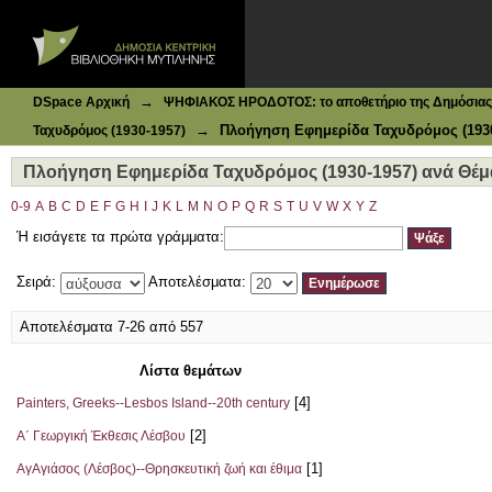
Ιδρυματικό Καταθετήριο DSpace
Πλοήγηση Εφημερίδα Ταχυδρόμος (1930-1957) ανά Θέμα
→
DSpace Αρχική
ΨΗΦΙΑΚΟΣ ΗΡΟΔΟΤΟΣ: το αποθετήριο της Δημόσιας 
→
Πλοήγηση Εφημερίδα Ταχυδρόμος (1930
Ταχυδρόμος (1930-1957)
Πλοήγηση Εφημερίδα Ταχυδρόμος (1930-1957) ανά Θέμ
0-9
A
B
C
D
E
F
G
H
I
J
K
L
M
N
O
P
Q
R
S
T
U
V
W
X
Y
Z
Ή εισάγετε τα πρώτα γράμματα:
Σειρά:
Αποτελέσματα:
Αποτελέσματα 7-26 από 557
Λίστα θεμάτων
[4]
Painters, Greeks--Lesbos Island--20th century
[2]
Α΄ Γεωργική Έκθεσις Λέσβου
[1]
ΑγΑγιάσος (Λέσβος)--Θρησκευτική ζωή και έθιμα