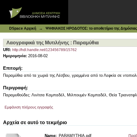
Ιδρυματικό Καταθετήριο DSpace
Λαογραφικά της Μυτιλήνης : Παραμύθια
→
DSpace Αρχική
ΨΗΦΙΑΚΟΣ ΗΡΟΔΟΤΟΣ: το αποθετήριο της Δημόσιας 
Λαογραφικά της Μυτιλήνης : Παραμύθια
URI:
http://hdl.handle.net/123456789/15762
Ημερομηνία:
2016-08-02
Επιτομή:
Παραμύθια από τα χωριά της Λέσβου, γραμμένα από το Λεφκία σε ντοπιολ
Περιγραφή:
Παραμυθούδες: Λινίτσα Καμπαδέλ, Μιλπουμέν Καμπαδέλ, Θεία Τριανατφλ
Εμφάνιση πλήρους εγγραφής
Αρχεία σε αυτό το τεκμήριο
Name:
PARAMYTHIA.pdf
Προβ