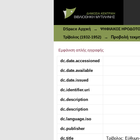
Ιδρυματικό Καταθετήριο DSpace
Τρίβολος: Εύθυμη-Σατιρική-Γελοιο
→
DSpace Αρχική
ΨΗΦΙΑΚΟΣ ΗΡΟΔΟΤΟΣ: 
→
Προβολή τεκμ
Τρίβολος (1932-1952)
Εμφάνιση απλής εγγραφής
dc.date.accessioned
dc.date.available
dc.date.issued
dc.identifier.uri
dc.description
dc.description
dc.language.iso
dc.publisher
dc.title
Τρίβολος: Εύθυμη-