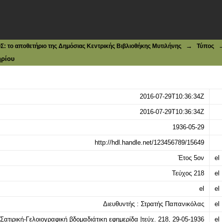
γραφική βδομαδιάτικη εφημερίδα |τεύχ. 218, 29-05-1936
→
το αποθετήριο της Δημόσιας Κεντρικής Βιβλιοθήκης Μυτιλήνης
Τύπος
ηρίου
2016-07-29T10:36:34Z
2016-07-29T10:36:34Z
1936-05-29
http://hdl.handle.net/123456789/15649
Έτος 5ον
el
Τεύχος 218
el
el
el
Διευθυντής : Στρατής Παπανικόλας
el
Σατιρική-Γελοιογραφική βδομαδιάτικη εφημερίδα |τεύχ. 218, 29-05-1936
el