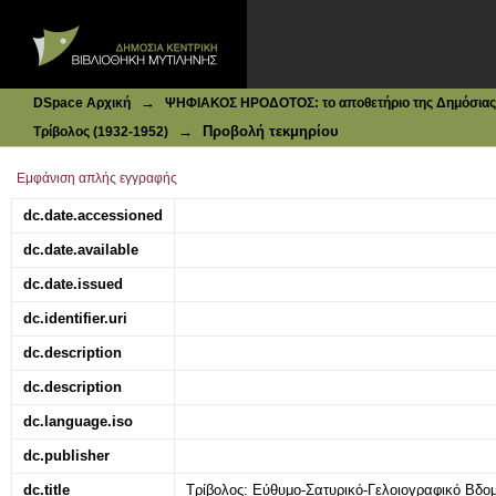
Ιδρυματικό Καταθετήριο DSpace
Tρίβολος: Εύθυμο-Σατυρικό-Γελοιογραφικό Βδομαδιάτικο π
→
DSpace Αρχική
ΨΗΦΙΑΚΟΣ ΗΡΟΔΟΤΟΣ: το αποθετήριο της Δημόσιας 
→
Προβολή τεκμηρίου
Τρίβολος (1932-1952)
Εμφάνιση απλής εγγραφής
dc.date.accessioned
dc.date.available
dc.date.issued
dc.identifier.uri
dc.description
dc.description
dc.language.iso
dc.publisher
dc.title
Tρίβολος: Εύθυμο-Σατυρικό-Γελοιογραφικό Βδομα