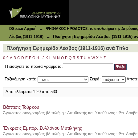
Ιδρυματικό Καταθετήριο DSpace
Πλοήγηση Εφημερίδα Λέσβος (1911-1916) ανά Τίτλο
→
DSpace Αρχική
ΨΗΦΙΑΚΟΣ ΗΡΟΔΟΤΟΣ: το αποθετήριο της Δημόσιας 
→
Πλοήγηση Εφημερίδα Λέσβος (1911-1916) αν
Λέσβος (1911-1916)
Πλοήγηση Εφημερίδα Λέσβος (1911-1916) ανά Τίτλο
0-9
A
B
C
D
E
F
G
H
I
J
K
L
M
N
O
P
Q
R
S
T
U
V
W
X
Y
Z
Ή εισάγετε τα πρώτα γράμματα:
Ταξινόμηση κατά:
Σειρά:
Αποτε
Αποτελέσματα 1-20 από 533
Βάπτισις Τούρκου
Άγνωστος συγγραφέας
(
Μιτυλήνη : Διευθυντής και Υπεύθυνος : Θρ. Δουβα
'Εγκρισις Εμπορ. Συλλόγου Μυτιλήνης
Άγνωστος συγγραφέας
(
Μιτυλήνη : Διευθυντής και Υπεύθυνος : Θρ. Δουβα