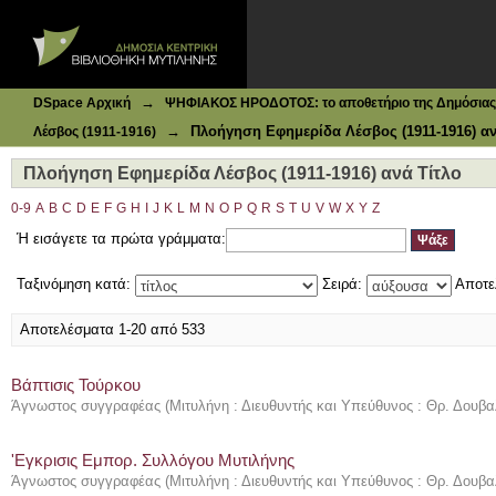
Ιδρυματικό Καταθετήριο DSpace
Πλοήγηση Εφημερίδα Λέσβος (1911-1916) ανά Τίτλο
→
DSpace Αρχική
ΨΗΦΙΑΚΟΣ ΗΡΟΔΟΤΟΣ: το αποθετήριο της Δημόσιας 
→
Πλοήγηση Εφημερίδα Λέσβος (1911-1916) αν
Λέσβος (1911-1916)
Πλοήγηση Εφημερίδα Λέσβος (1911-1916) ανά Τίτλο
0-9
A
B
C
D
E
F
G
H
I
J
K
L
M
N
O
P
Q
R
S
T
U
V
W
X
Y
Z
Ή εισάγετε τα πρώτα γράμματα:
Ταξινόμηση κατά:
Σειρά:
Αποτε
Αποτελέσματα 1-20 από 533
Βάπτισις Τούρκου
Άγνωστος συγγραφέας
(
Μιτυλήνη : Διευθυντής και Υπεύθυνος : Θρ. Δουβα
'Εγκρισις Εμπορ. Συλλόγου Μυτιλήνης
Άγνωστος συγγραφέας
(
Μιτυλήνη : Διευθυντής και Υπεύθυνος : Θρ. Δουβα