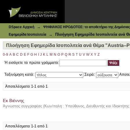
Ιδρυματικό Καταθετήριο DSpace
Πλοήγηση Εφημερίδα Ισοπολιτεία ανά Θέμα "Austria--Pol
→
DSpace Αρχική
ΨΗΦΙΑΚΟΣ ΗΡΟΔΟΤΟΣ: το αποθετήριο της Δημόσιας 
→
Πλοήγηση Εφημερίδα Ισοπολιτεία ανά Θ
Εφημερίδα Ισοπολιτεία
Πλοήγηση Εφημερίδα Ισοπολιτεία ανά Θέμα "Austria--Po
0-9
A
B
C
D
E
F
G
H
I
J
K
L
M
N
O
P
Q
R
S
T
U
V
W
X
Y
Z
Ή εισάγετε τα πρώτα γράμματα:
Ταξινόμηση κατά:
Σειρά:
Αποτε
Αποτελέσματα 1-1 από 1
Εκ Βιέννης
Άγνωστος συγγραφέας
(
Κων/πολη : Υπεύθυνος, Διευθυντής και Ιδιοκτήτης
Αποτελέσματα 1-1 από 1