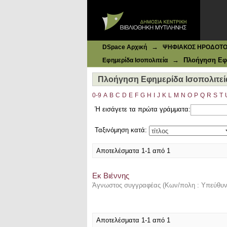
Ιδρυματικό Καταθετήριο DSpace
Πλοήγηση Εφημερίδα Ισοπολιτεία α
→
DSpace Αρχική
ΨΗΦΙΑΚΟΣ ΗΡΟΔΟΤΟΣ: 
→
Πλοήγηση Εφη
Εφημερίδα Ισοπολιτεία
Πλοήγηση Εφημερίδα Ισοπολιτεία
0-9
A
B
C
D
E
F
G
H
I
J
K
L
M
N
O
P
Q
R
S
T
Ή εισάγετε τα πρώτα γράμματα:
Ταξινόμηση κατά:
Αποτελέσματα 1-1 από 1
Εκ Βιέννης
Άγνωστος συγγραφέας
(
Κων/πολη : Υπεύθυνο
Αποτελέσματα 1-1 από 1