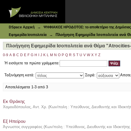
Ιδρυματικό Καταθετήριο DSpace
Πλοήγηση Εφημερίδα Ισοπολιτεία ανά Θέμα "Atrocities--
→
DSpace Αρχική
ΨΗΦΙΑΚΟΣ ΗΡΟΔΟΤΟΣ: το αποθετήριο της Δημόσιας 
→
Πλοήγηση Εφημερίδα Ισοπολιτεία ανά Θ
Εφημερίδα Ισοπολιτεία
Πλοήγηση Εφημερίδα Ισοπολιτεία ανά Θέμα "Atrocities-
0-9
A
B
C
D
E
F
G
H
I
J
K
L
M
N
O
P
Q
R
S
T
U
V
W
X
Y
Z
Ή εισάγετε τα πρώτα γράμματα:
Ταξινόμηση κατά:
Σειρά:
Αποτε
Αποτελέσματα 1-3 από 3
Εκ Θράκης
Χαμουδόπουλος, Αντ. Χρ.
(
Κων/πολη : Υπεύθυνος, Διευθυντής και Ιδιοκτή
Εξ Ηπείρου
Άγνωστος συγγραφέας
(
Κων/πολη : Υπεύθυνος, Διευθυντής και Ιδιοκτήτης