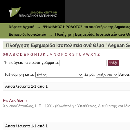
Ιδρυματικό Καταθετήριο DSpace
Πλοήγηση Εφημερίδα Ισοπολιτεία ανά Θέμα "Aegean Sea 
→
DSpace Αρχική
ΨΗΦΙΑΚΟΣ ΗΡΟΔΟΤΟΣ: το αποθετήριο της Δημόσιας 
→
Πλοήγηση Εφημερίδα Ισοπολιτεία ανά Θ
Εφημερίδα Ισοπολιτεία
Πλοήγηση Εφημερίδα Ισοπολιτεία ανά Θέμα "Aegean Sea
0-9
A
B
C
D
E
F
G
H
I
J
K
L
M
N
O
P
Q
R
S
T
U
V
W
X
Y
Z
Ή εισάγετε τα πρώτα γράμματα:
Ταξινόμηση κατά:
Σειρά:
Αποτε
Αποτελέσματα 1-1 από 1
Εκ Λονδίνου
Χρυσανθόπουλος, Ι. Π., 1901-
(
Κων/πολη : Υπεύθυνος, Διευθυντής και Ιδι
Αποτελέσματα 1-1 από 1