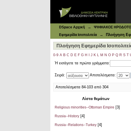
Ιδρυματικό Καταθετήριο DSpace
Πλοήγηση Εφημερίδα Ισοπολιτεία
→
DSpace Αρχική
ΨΗΦΙΑΚΟΣ ΗΡΟΔΟΤΟΣ: 
→
Πλοήγηση Εφη
Εφημερίδα Ισοπολιτεία
Πλοήγηση Εφημερίδα Ισοπολιτεί
0-9
A
B
C
D
E
F
G
H
I
J
K
L
M
N
O
P
Q
R
S
T
Ή εισάγετε τα πρώτα γράμματα:
Σειρά:
Αποτελέσματα:
Αποτελέσματα 84-103 από 304
Λίστα θεμάτων
[3]
Religious minorities--Ottoman Empire
[4]
Russia--History
[4]
Russia--Relations--Turkey