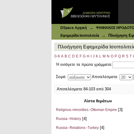
Ιδρυματικό Καταθετήριο DSpace
Πλοήγηση Εφημερίδα Ισοπολιτεία
→
DSpace Αρχική
ΨΗΦΙΑΚΟΣ ΗΡΟΔΟΤΟΣ: 
→
Πλοήγηση Εφη
Εφημερίδα Ισοπολιτεία
Πλοήγηση Εφημερίδα Ισοπολιτεί
0-9
A
B
C
D
E
F
G
H
I
J
K
L
M
N
O
P
Q
R
S
T
Ή εισάγετε τα πρώτα γράμματα:
Σειρά:
Αποτελέσματα:
Αποτελέσματα 84-103 από 304
Λίστα θεμάτων
[3]
Religious minorities--Ottoman Empire
[4]
Russia--History
[4]
Russia--Relations--Turkey