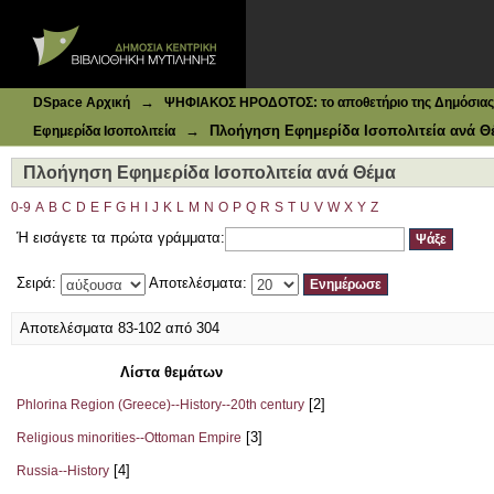
Ιδρυματικό Καταθετήριο DSpace
Πλοήγηση Εφημερίδα Ισοπολιτεία ανά Θέμα
→
DSpace Αρχική
ΨΗΦΙΑΚΟΣ ΗΡΟΔΟΤΟΣ: το αποθετήριο της Δημόσιας 
→
Πλοήγηση Εφημερίδα Ισοπολιτεία ανά Θ
Εφημερίδα Ισοπολιτεία
Πλοήγηση Εφημερίδα Ισοπολιτεία ανά Θέμα
0-9
A
B
C
D
E
F
G
H
I
J
K
L
M
N
O
P
Q
R
S
T
U
V
W
X
Y
Z
Ή εισάγετε τα πρώτα γράμματα:
Σειρά:
Αποτελέσματα:
Αποτελέσματα 83-102 από 304
Λίστα θεμάτων
[2]
Phlorina Region (Greece)--History--20th century
[3]
Religious minorities--Ottoman Empire
[4]
Russia--History