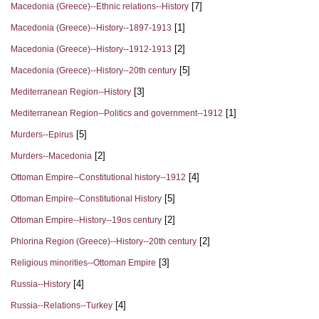
[7]
Macedonia (Greece)--Ethnic relations--History
[1]
Macedonia (Greece)--History--1897-1913
[2]
Macedonia (Greece)--History--1912-1913
[5]
Macedonia (Greece)--History--20th century
[3]
Mediterranean Region--History
[1]
Mediterranean Region--Politics and government--1912
[5]
Murders--Epirus
[2]
Murders--Macedonia
[4]
Ottoman Empire--Constitutional history--1912
[5]
Ottoman Empire--Constitutional Ηistory
[2]
Ottoman Empire--History--19os century
[2]
Phlorina Region (Greece)--History--20th century
[3]
Religious minorities--Ottoman Empire
[4]
Russia--History
[4]
Russia--Relations--Turkey