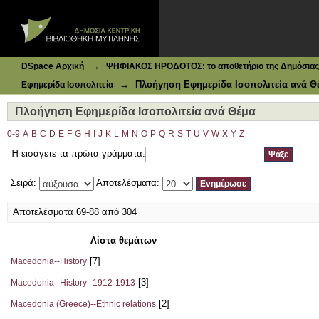
Ιδρυματικό Καταθετήριο DSpace
Πλοήγηση Εφημερίδα Ισοπολιτεία ανά Θέμα
→
DSpace Αρχική
ΨΗΦΙΑΚΟΣ ΗΡΟΔΟΤΟΣ: το αποθετήριο της Δημόσιας 
→
Πλοήγηση Εφημερίδα Ισοπολιτεία ανά Θ
Εφημερίδα Ισοπολιτεία
Πλοήγηση Εφημερίδα Ισοπολιτεία ανά Θέμα
0-9
A
B
C
D
E
F
G
H
I
J
K
L
M
N
O
P
Q
R
S
T
U
V
W
X
Y
Z
Ή εισάγετε τα πρώτα γράμματα:
Σειρά:
Αποτελέσματα:
Αποτελέσματα 69-88 από 304
Λίστα θεμάτων
[7]
Macedonia--History
[3]
Macedonia--History--1912-1913
[2]
Macedonia (Greece)--Ethnic relations