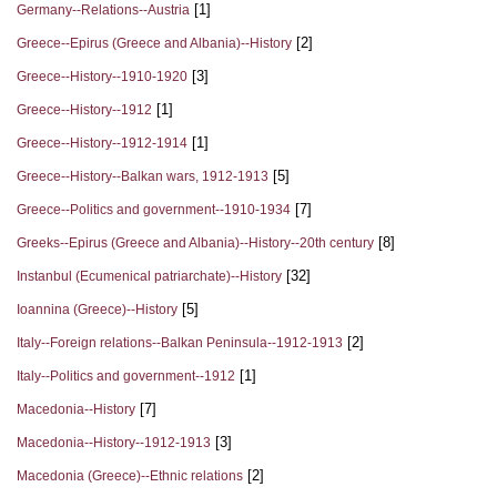
[1]
Germany--Relations--Austria
[2]
Greece--Epirus (Greece and Albania)--History
[3]
Greece--History--1910-1920
[1]
Greece--History--1912
[1]
Greece--History--1912-1914
[5]
Greece--History--Balkan wars, 1912-1913
[7]
Greece--Politics and government--1910-1934
[8]
Greeks--Epirus (Greece and Albania)--History--20th century
[32]
Instanbul (Ecumenical patriarchate)--History
[5]
Ioannina (Greece)--History
[2]
Italy--Foreign relations--Balkan Peninsula--1912-1913
[1]
Italy--Politics and government--1912
[7]
Macedonia--History
[3]
Macedonia--History--1912-1913
[2]
Macedonia (Greece)--Ethnic relations