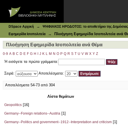
Ιδρυματικό Καταθετήριο DSpace
Πλοήγηση Εφημερίδα Ισοπολιτεία ανά Θέμα
→
DSpace Αρχική
ΨΗΦΙΑΚΟΣ ΗΡΟΔΟΤΟΣ: το αποθετήριο της Δημόσιας 
→
Πλοήγηση Εφημερίδα Ισοπολιτεία ανά Θ
Εφημερίδα Ισοπολιτεία
Πλοήγηση Εφημερίδα Ισοπολιτεία ανά Θέμα
0-9
A
B
C
D
E
F
G
H
I
J
K
L
M
N
O
P
Q
R
S
T
U
V
W
X
Y
Z
Ή εισάγετε τα πρώτα γράμματα:
Σειρά:
Αποτελέσματα:
Αποτελέσματα 54-73 από 304
Λίστα θεμάτων
[16]
Geopolitics
[1]
Germany--Foreign relations--Austria
[1]
Germany--Politics and government--1912--Interpretation and criticism