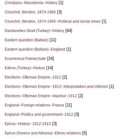
[1]
Christians--Macedonia--History
[3]
Churchill, Winston, 1874-1965
[1]
Churchill, Winston, 1874-1965--Political and social views
[64]
Dardanelles Strait (Turkey)--History
[11]
Eastern question (Balkan)
[1]
Eastern question (Balkan)--England
[24]
Ecumenical Patriarchate
[14]
Edirne (Turkey)--History
[2]
Elections--Ottoman Empire--1912
[1]
Elections--Ottoman Empire--1912--Interpretation and criticism
[2]
Elections--Ottoman Empire--Istanbul--1912
[11]
England--Foreign relations--France
[3]
England--Politics and government--1912
[3]
Epirus--History--1912-1913
[5]
Epirus (Greece and Albania)--Ethnic relations