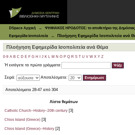
Ιδρυματικό Καταθετήριο DSpace
Πλοήγηση Εφημερίδα Ισοπολιτεία ανά Θέμα
→
DSpace Αρχική
ΨΗΦΙΑΚΟΣ ΗΡΟΔΟΤΟΣ: το αποθετήριο της Δημόσιας 
→
Πλοήγηση Εφημερίδα Ισοπολιτεία ανά Θ
Εφημερίδα Ισοπολιτεία
Πλοήγηση Εφημερίδα Ισοπολιτεία ανά Θέμα
0-9
A
B
C
D
E
F
G
H
I
J
K
L
M
N
O
P
Q
R
S
T
U
V
W
X
Y
Z
Ή εισάγετε τα πρώτα γράμματα:
Σειρά:
Αποτελέσματα:
Αποτελέσματα 28-47 από 304
Λίστα θεμάτων
[3]
Catholic Church--History--20th century
[3]
Chios Island (Greece)
[2]
Chios Island (Greece)--History