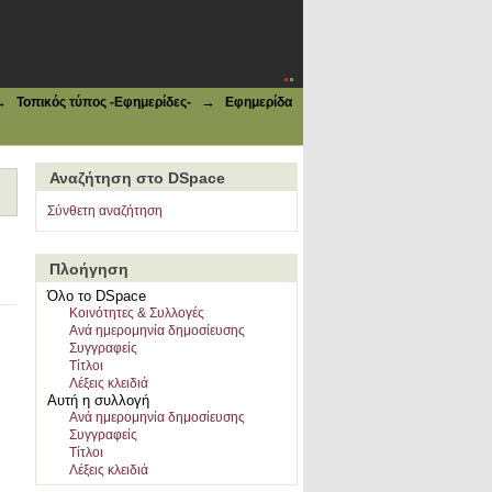
νώσεως Λέσβου (Π.Ο.Λ.) | τεύχ.
→
→
Τοπικός τύπος -Εφημερίδες-
Εφημερίδα
Αναζήτηση στο DSpace
Σύνθετη αναζήτηση
Πλοήγηση
Όλο το DSpace
Κοινότητες & Συλλογές
Ανά ημερομηνία δημοσίευσης
Συγγραφείς
Τίτλοι
Λέξεις κλειδιά
Αυτή η συλλογή
Ανά ημερομηνία δημοσίευσης
Συγγραφείς
Τίτλοι
Λέξεις κλειδιά