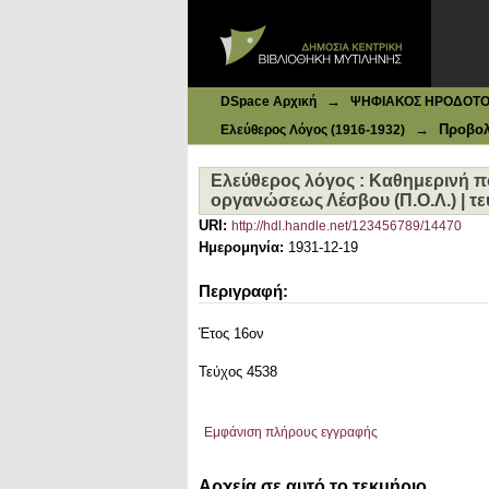
Ιδρυματικό Καταθετήριο DSpace
Eλεύθερος λόγος : Καθημερινή πολ
4538, 19-12-1931
→
DSpace Αρχική
ΨΗΦΙΑΚΟΣ ΗΡΟΔΟΤΟΣ: 
→
Προβολ
Ελεύθερος Λόγος (1916-1932)
Eλεύθερος λόγος : Καθημερινή πο
οργανώσεως Λέσβου (Π.Ο.Λ.) | τεύ
URI:
http://hdl.handle.net/123456789/14470
Ημερομηνία:
1931-12-19
Περιγραφή:
Έτος 16ον
Τεύχος 4538
Εμφάνιση πλήρους εγγραφής
Αρχεία σε αυτό το τεκμήριο