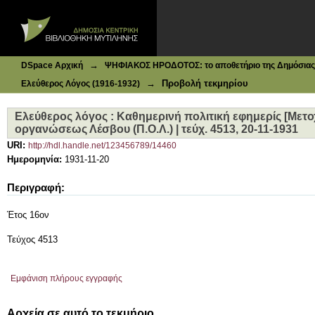
Ιδρυματικό Καταθετήριο DSpace
Eλεύθερος λόγος : Καθημερινή πολιτική εφημερίς [Μετοχι
4513, 20-11-1931
→
DSpace Αρχική
ΨΗΦΙΑΚΟΣ ΗΡΟΔΟΤΟΣ: το αποθετήριο της Δημόσιας 
→
Προβολή τεκμηρίου
Ελεύθερος Λόγος (1916-1932)
Eλεύθερος λόγος : Καθημερινή πολιτική εφημερίς [Μετο
οργανώσεως Λέσβου (Π.Ο.Λ.) | τεύχ. 4513, 20-11-1931
URI:
http://hdl.handle.net/123456789/14460
Ημερομηνία:
1931-11-20
Περιγραφή:
Έτος 16ον
Τεύχος 4513
Εμφάνιση πλήρους εγγραφής
Αρχεία σε αυτό το τεκμήριο