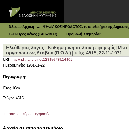
Ιδρυματικό Καταθετήριο DSpace
Eλεύθερος λόγος : Καθημερινή πολιτική εφημερίς [Μετοχι
4515, 22-11-1931
→
DSpace Αρχική
ΨΗΦΙΑΚΟΣ ΗΡΟΔΟΤΟΣ: το αποθετήριο της Δημόσιας 
→
Προβολή τεκμηρίου
Ελεύθερος Λόγος (1916-1932)
Eλεύθερος λόγος : Καθημερινή πολιτική εφημερίς [Μετο
οργανώσεως Λέσβου (Π.Ο.Λ.) | τεύχ. 4515, 22-11-1931
URI:
http://hdl.handle.net/123456789/14401
Ημερομηνία:
1931-11-22
Περιγραφή:
Έτος 16ον
Τεύχος 4515
Εμφάνιση πλήρους εγγραφής
Αρχεία σε αυτό το τεκμήριο