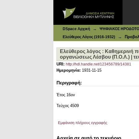
Ιδρυματικό Καταθετήριο DSpace
Eλεύθερος λόγος : Καθημερινή πολ
4509, 15-11-1931
→
DSpace Αρχική
ΨΗΦΙΑΚΟΣ ΗΡΟΔΟΤΟΣ: 
→
Προβολ
Ελεύθερος Λόγος (1916-1932)
Eλεύθερος λόγος : Καθημερινή πο
οργανώσεως Λέσβου (Π.Ο.Λ.) | τεύ
URI:
http://hdl.handle.net/123456789/14381
Ημερομηνία:
1931-11-15
Περιγραφή:
Έτος 16ον
Τεύχος 4509
Εμφάνιση πλήρους εγγραφής
Αρχεία σε αυτό το τεκμήριο