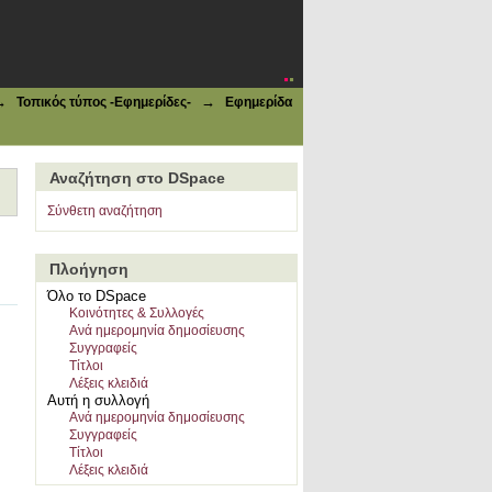
νώσεως Λέσβου (Π.Ο.Λ.) | τεύχ.
→
→
Τοπικός τύπος -Εφημερίδες-
Εφημερίδα
Αναζήτηση στο DSpace
Σύνθετη αναζήτηση
Πλοήγηση
Όλο το DSpace
Κοινότητες & Συλλογές
Ανά ημερομηνία δημοσίευσης
Συγγραφείς
Τίτλοι
Λέξεις κλειδιά
Αυτή η συλλογή
Ανά ημερομηνία δημοσίευσης
Συγγραφείς
Τίτλοι
Λέξεις κλειδιά