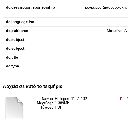
dc.description.sponsorship
Πρόγραμμα Διασυνοριακή
dc.language.iso
dc.publisher
Μυτιλήνη: Δ
dc.subject
dc.subject
dc.title
dc.type
Αρχεία σε αυτό το τεκμήριο
Name:
El_logos_11_7_192 ...
Προβ
Μέγεθος:
1.389Mb
Τύπος:
PDF