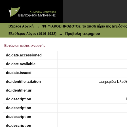
Ιδρυματικό Καταθετήριο DSpace
Αι αποφάσεις δια την Μ. Ασίας
→
DSpace Αρχική
ΨΗΦΙΑΚΟΣ ΗΡΟΔΟΤΟΣ: το αποθετήριο της Δημόσιας 
→
Προβολή τεκμηρίου
Ελεύθερος Λόγος (1916-1932)
Εμφάνιση απλής εγγραφής
dc.date.accessioned
dc.date.available
dc.date.issued
dc.identifier.citation
Εφημερίδα Ελεύθε
dc.identifier.uri
dc.description
dc.description
dc.description
dc.description