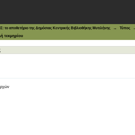
→
το αποθετήριο της Δημόσιας Κεντρικής Βιβλιοθήκης Μυτιλήνης
Τύπος
ή τεκμηρίου
ς
αρχών