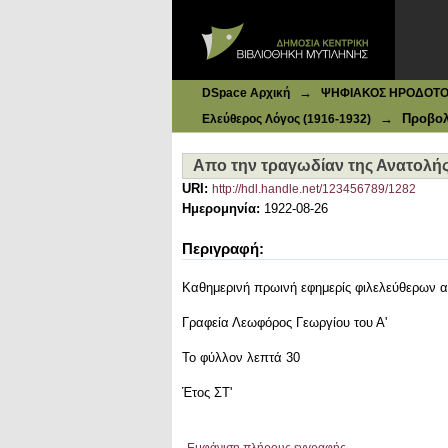
Ιδρυματικό Καταθετήριο DSpace
Απο την τραγωδίαν της Ανατολής
→
DSpace Αρχική
ΨΗΦΙΑΚΟΣ ΗΡΟΔΟΤΟΣ: 
→
Προβολ
Ελεύθερος Λόγος (1916-1932)
Απο την τραγωδίαν της Ανατολή
URI:
http://hdl.handle.net/123456789/1282
Ημερομηνία:
1922-08-26
Περιγραφή:
Καθημερινή πρωινή εφημερίς φιλελεύθερων 
Γραφεία Λεωφόρος Γεωργίου του Α'
Το φύλλον λεπτά 30
Έτος ΣΤ'