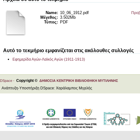
Name:
10_06_1912.pdf
Προβ
Μέγεθος:
3.502Mb
Τύπος:
PDF
Αυτό το τεκμήριο εμφανίζεται στις ακόλουθες συλλογές
Εφημερίδα Αγών-Λαϊκός Αγών (1911-1913)
Copyright ©
DSpace -
ΔΗΜΟΣΙΑ ΚΕΝΤΡΙΚΗ ΒΙΒΛΙΟΘΗΚΗ ΜΥΤΙΛΗΝΗΣ
Ανάπτυξη-Υποστήριξη DSpace: Χαράλαμπος Μιχελής