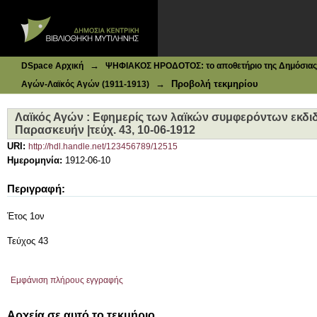
Ιδρυματικό Καταθετήριο DSpace
Λαϊκός Αγών : Εφημερίς των λαϊκών συμφερόντων εκδιδόμ
→
DSpace Αρχική
ΨΗΦΙΑΚΟΣ ΗΡΟΔΟΤΟΣ: το αποθετήριο της Δημόσιας 
→
Προβολή τεκμηρίου
Αγών-Λαϊκός Αγών (1911-1913)
Λαϊκός Αγών : Εφημερίς των λαϊκών συμφερόντων εκδιδ
Παρασκευήν |τεύχ. 43, 10-06-1912
URI:
http://hdl.handle.net/123456789/12515
Ημερομηνία:
1912-06-10
Περιγραφή:
Έτος 1ον
Τεύχος 43
Εμφάνιση πλήρους εγγραφής
Αρχεία σε αυτό το τεκμήριο