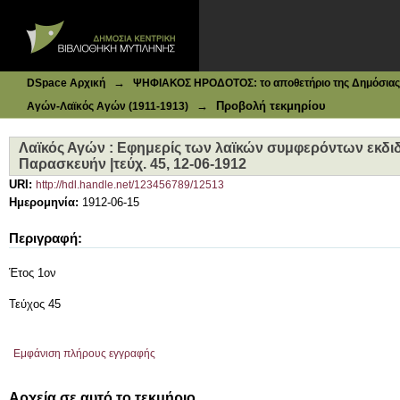
Ιδρυματικό Καταθετήριο DSpace
Λαϊκός Αγών : Εφημερίς των λαϊκών συμφερόντων εκδιδόμ
→
DSpace Αρχική
ΨΗΦΙΑΚΟΣ ΗΡΟΔΟΤΟΣ: το αποθετήριο της Δημόσιας 
→
Προβολή τεκμηρίου
Αγών-Λαϊκός Αγών (1911-1913)
Λαϊκός Αγών : Εφημερίς των λαϊκών συμφερόντων εκδιδ
Παρασκευήν |τεύχ. 45, 12-06-1912
URI:
http://hdl.handle.net/123456789/12513
Ημερομηνία:
1912-06-15
Περιγραφή:
Έτος 1ον
Τεύχος 45
Εμφάνιση πλήρους εγγραφής
Αρχεία σε αυτό το τεκμήριο