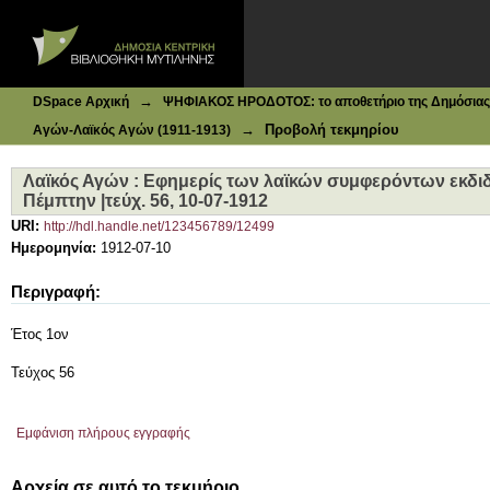
Ιδρυματικό Καταθετήριο DSpace
Λαϊκός Αγών : Εφημερίς των λαϊκών συμφερόντων εκδιδόμε
→
DSpace Αρχική
ΨΗΦΙΑΚΟΣ ΗΡΟΔΟΤΟΣ: το αποθετήριο της Δημόσιας 
→
Προβολή τεκμηρίου
Αγών-Λαϊκός Αγών (1911-1913)
Λαϊκός Αγών : Εφημερίς των λαϊκών συμφερόντων εκδιδ
Πέμπτην |τεύχ. 56, 10-07-1912
URI:
http://hdl.handle.net/123456789/12499
Ημερομηνία:
1912-07-10
Περιγραφή:
Έτος 1ον
Τεύχος 56
Εμφάνιση πλήρους εγγραφής
Αρχεία σε αυτό το τεκμήριο