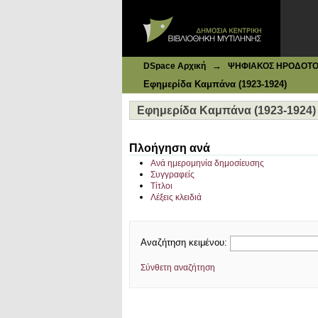
Ιδρυματικό Καταθετήριο DSpace
Εφημερίδα Καμπάνα (1923-1924)
→
DSpace Αρχική
ΨΗΦΙΑΚΟΣ ΗΡΟΔΟΤΟΣ: 
Εφημερίδα Καμπάνα (1923-1924)
Εφημερίδα Καμπάνα (1923-1924)
Πλοήγηση ανά
Ανά ημερομηνία δημοσίευσης
Συγγραφείς
Τίτλοι
Λέξεις κλειδιά
Αναζήτηση κειμένου:
Σύνθετη αναζήτηση