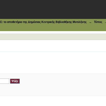
→
το αποθετήριο της Δημόσιας Κεντρικής Βιβλιοθήκης Μυτιλήνης
Τύπος