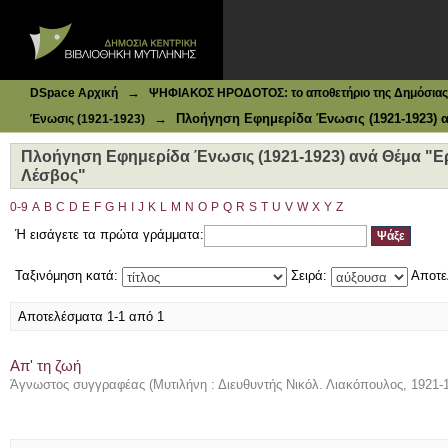
Ιδρυματικό Καταθετήριο DSpace
Πλοήγηση Εφημερίδα Ένωσις (1921-1923) ανά Θέμα "Εργ
→
DSpace Αρχική
ΨΗΦΙΑΚΟΣ ΗΡΟΔΟΤΟΣ: το αποθετήριο της Δημόσιας 
→
Πλοήγηση Εφημερίδα Ένωσις (1921-1923) 
Ένωσις (1921-1923)
Πλοήγηση Εφημερίδα Ένωσις (1921-1923) ανά Θέμα "Ερ
Λέσβος"
0-9
A
B
C
D
E
F
G
H
I
J
K
L
M
N
O
P
Q
R
S
T
U
V
W
X
Y
Z
Ή εισάγετε τα πρώτα γράμματα:
Ταξινόμηση κατά:
Σειρά:
Αποτε
Αποτελέσματα 1-1 από 1
Απ' τη ζωή
Άγνωστος συγγραφέας
(
Μυτιλήνη : Διευθυντής Νικόλ. Λιακόπουλος
,
1921-