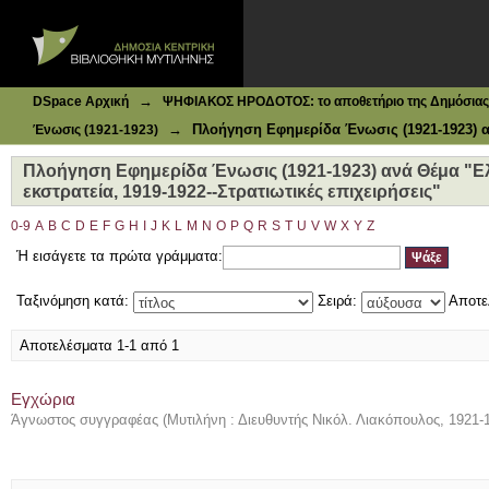
Ιδρυματικό Καταθετήριο DSpace
Πλοήγηση Εφημερίδα Ένωσις (1921-1923) ανά Θέμα "Ελλάδ
επιχειρήσεις"
→
DSpace Αρχική
ΨΗΦΙΑΚΟΣ ΗΡΟΔΟΤΟΣ: το αποθετήριο της Δημόσιας 
→
Πλοήγηση Εφημερίδα Ένωσις (1921-1923) 
Ένωσις (1921-1923)
Πλοήγηση Εφημερίδα Ένωσις (1921-1923) ανά Θέμα "Ελ
εκστρατεία, 1919-1922--Στρατιωτικές επιχειρήσεις"
0-9
A
B
C
D
E
F
G
H
I
J
K
L
M
N
O
P
Q
R
S
T
U
V
W
X
Y
Z
Ή εισάγετε τα πρώτα γράμματα:
Ταξινόμηση κατά:
Σειρά:
Αποτε
Αποτελέσματα 1-1 από 1
Εγχώρια
Άγνωστος συγγραφέας
(
Μυτιλήνη : Διευθυντής Νικόλ. Λιακόπουλος
,
1921-