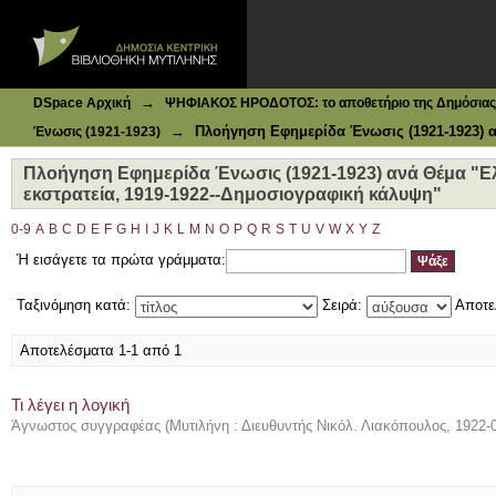
Ιδρυματικό Καταθετήριο DSpace
Πλοήγηση Εφημερίδα Ένωσις (1921-1923) ανά Θέμα "Ελλά
κάλυψη"
→
DSpace Αρχική
ΨΗΦΙΑΚΟΣ ΗΡΟΔΟΤΟΣ: το αποθετήριο της Δημόσιας 
→
Πλοήγηση Εφημερίδα Ένωσις (1921-1923) 
Ένωσις (1921-1923)
Πλοήγηση Εφημερίδα Ένωσις (1921-1923) ανά Θέμα "Ελ
εκστρατεία, 1919-1922--Δημοσιογραφική κάλυψη"
0-9
A
B
C
D
E
F
G
H
I
J
K
L
M
N
O
P
Q
R
S
T
U
V
W
X
Y
Z
Ή εισάγετε τα πρώτα γράμματα:
Ταξινόμηση κατά:
Σειρά:
Αποτε
Αποτελέσματα 1-1 από 1
Τι λέγει η λογική
Άγνωστος συγγραφέας
(
Μυτιλήνη : Διευθυντής Νικόλ. Λιακόπουλος
,
1922-