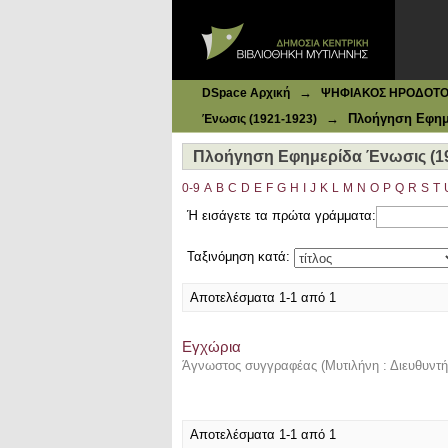
Ιδρυματικό Καταθετήριο DSpace
Πλοήγηση Εφημερίδα Ένωσις (192
→
DSpace Αρχική
ΨΗΦΙΑΚΟΣ ΗΡΟΔΟΤΟΣ: 
→
Πλοήγηση Εφημε
Ένωσις (1921-1923)
Πλοήγηση Εφημερίδα Ένωσις (19
0-9
A
B
C
D
E
F
G
H
I
J
K
L
M
N
O
P
Q
R
S
T
Ή εισάγετε τα πρώτα γράμματα:
Ταξινόμηση κατά:
Αποτελέσματα 1-1 από 1
Εγχώρια
Άγνωστος συγγραφέας
(
Μυτιλήνη : Διευθυντ
Αποτελέσματα 1-1 από 1