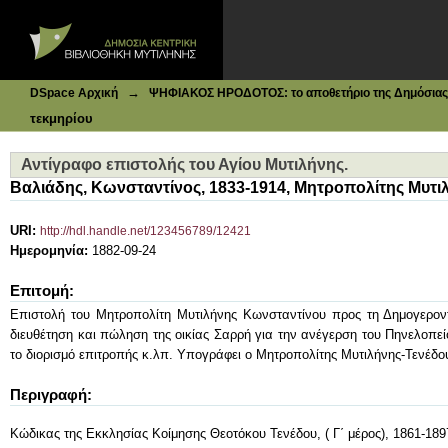
Ιδρυματικό Καταθετήριο DSpace
Αντίγραφο επιστολής του Αγίου Μυτιλήνης.
→
DSpace Αρχική
ΨΗΦΙΑΚΟΣ ΗΡΟΔΟΤΟΣ: το αποθετήριο της Δημόσιας 
τεκμηρίου
Αντίγραφο επιστολής του Αγίου Μυτιλήνης.
Βαλιάδης, Κωνσταντίνος, 1833-1914, Μητροπολίτης Μυτι
URI:
http://hdl.handle.net/123456789/12421
Ημερομηνία:
1882-09-24
Επιτομή:
Επιστολή του Μητροπολίτη Μυτιλήνης Κωνσταντίνου προς τη Δημογεροντί
διευθέτηση και πώληση της οικίας Σαρρή για την ανέγερση του Πηνελοπεί
το διορισμό επιτροπής κ.λπ. Υπογράφει ο Μητροπολίτης Μυτιλήνης-Τενέδο
Περιγραφή:
Κώδικας της Εκκλησίας Κοίμησης Θεοτόκου Τενέδου, ( Γ΄ μέρος), 1861-189