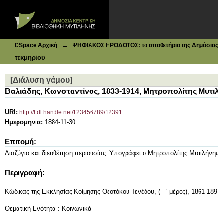
Ιδρυματικό Καταθετήριο DSpace
[Διάλυση γάμου]
→
DSpace Αρχική
ΨΗΦΙΑΚΟΣ ΗΡΟΔΟΤΟΣ: το αποθετήριο της Δημόσιας 
τεκμηρίου
[Διάλυση γάμου]
Βαλιάδης, Κωνσταντίνος, 1833-1914, Μητροπολίτης Μυτι
URI:
http://hdl.handle.net/123456789/12391
Ημερομηνία:
1884-11-30
Επιτομή:
Διαζύγιο και διευθέτηση περιουσίας. Υπογράφει ο Μητροπολίτης Μυτιλήνη
Περιγραφή:
Κώδικας της Εκκλησίας Κοίμησης Θεοτόκου Τενέδου, ( Γ΄ μέρος), 1861-189
Θεματική Ενότητα : Κοινωνικά