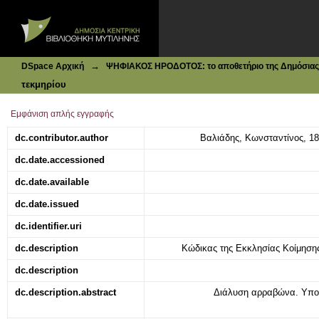
Ιδρυματικό Καταθετήριο DSpace
[Διάλυση αρραβώνα]
→
DSpace Αρχική
ΨΗΦΙΑΚΟΣ ΗΡΟΔΟΤΟΣ: το αποθετήριο της Δημόσιας 
τεκμηρίου
Εμφάνιση απλής εγγραφής
dc.contributor.author
Βαλιάδης, Κωνσταντίνος, 18
dc.date.accessioned
dc.date.available
dc.date.issued
dc.identifier.uri
dc.description
Κώδικας της Εκκλησίας Κοίμησης
dc.description
dc.description.abstract
Διάλυση αρραβώνα. Υπογ