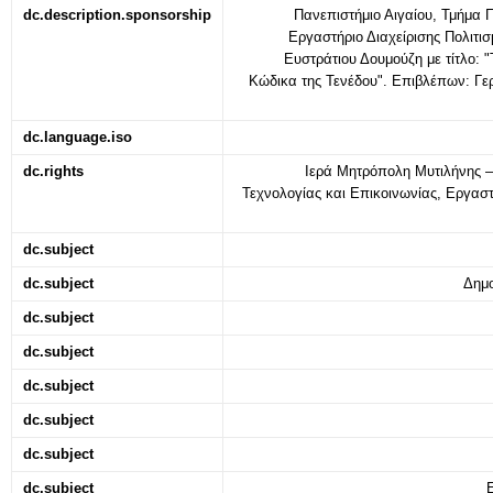
dc.description.sponsorship
Πανεπιστήμιο Αιγαίου, Τμήμα Π
Εργαστήριο Διαχείρισης Πολιτι
Ευστράτιου Δουμούζη με τίτλο: 
Κώδικα της Τενέδου". Επιβλέπων: Γ
dc.language.iso
dc.rights
Iερά Μητρόπολη Μυτιλήνης – 
Τεχνολογίας και Επικοινωνίας, Εργαστ
dc.subject
dc.subject
Δημο
dc.subject
dc.subject
dc.subject
dc.subject
dc.subject
dc.subject