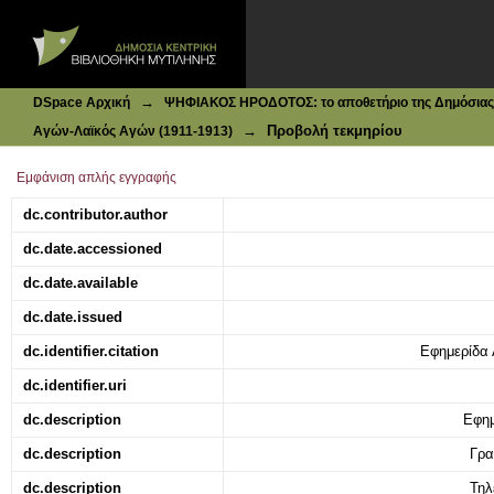
Ιδρυματικό Καταθετήριο DSpace
Χρονογραφήματα : Ο καλώς πληροφορημένος
→
DSpace Αρχική
ΨΗΦΙΑΚΟΣ ΗΡΟΔΟΤΟΣ: το αποθετήριο της Δημόσιας 
→
Προβολή τεκμηρίου
Αγών-Λαϊκός Αγών (1911-1913)
Εμφάνιση απλής εγγραφής
dc.contributor.author
dc.date.accessioned
dc.date.available
dc.date.issued
dc.identifier.citation
Εφημερίδα 
dc.identifier.uri
dc.description
Εφημ
dc.description
Γρα
dc.description
Τηλ