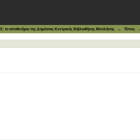
→
το αποθετήριο της Δημόσιας Κεντρικής Βιβλιοθήκης Μυτιλήνης
Τύπος