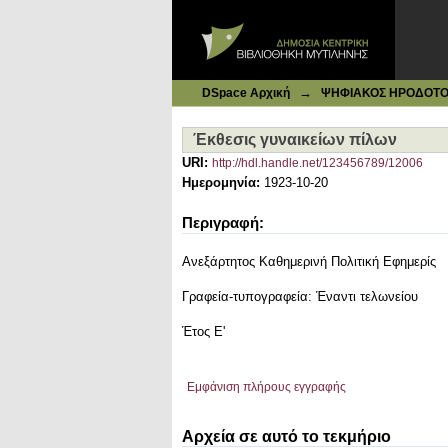
Ιδρυματικό Καταθετήριο DSpace
Έκθεσις γυναικείων πίλων
→
DSpace Αρχική
ΨΗΦΙΑΚΟΣ ΗΡΟΔΟΤΟΣ: 
Έκθεσις γυναικείων πίλων
URI:
http://hdl.handle.net/123456789/12006
Ημερομηνία:
1923-10-20
Περιγραφή:
Ανεξάρτητος Καθημερινή Πολιτική Εφημερίς
Γραφεία-τυπογραφεία: Έναντι τελωνείου
Έτος Ε'
Εμφάνιση πλήρους εγγραφής
Αρχεία σε αυτό το τεκμήριο