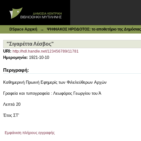
Ιδρυματικό Καταθετήριο DSpace
"Σιγαρέττα Λέσβος"
→
DSpace Αρχική
ΨΗΦΙΑΚΟΣ ΗΡΟΔΟΤΟΣ: το αποθετήριο της Δημόσιας 
"Σιγαρέττα Λέσβος"
URI:
http://hdl.handle.net/123456789/11781
Ημερομηνία:
1921-10-10
Περιγραφή:
Καθημερινή Πρωινή Εφημερίς των Φιλελεύθερων Aρχών
Γραφεία και τυπογραφεία : Λεωφόρος Γεωργίου του Ά
Λεπτά 20
Έτος ΣΤ'
Εμφάνιση πλήρους εγγραφής