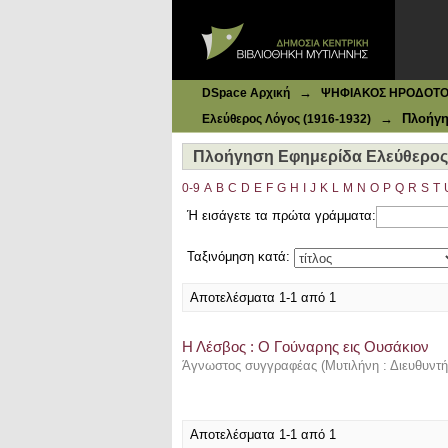
Ιδρυματικό Καταθετήριο DSpace
Πλοήγηση Εφημερίδα Ελεύθερος Λό
→
DSpace Αρχική
ΨΗΦΙΑΚΟΣ ΗΡΟΔΟΤΟΣ: 
→
Πλοήγη
Ελεύθερος Λόγος (1916-1932)
Πλοήγηση Εφημερίδα Ελεύθερος Λ
0-9
A
B
C
D
E
F
G
H
I
J
K
L
M
N
O
P
Q
R
S
T
Ή εισάγετε τα πρώτα γράμματα:
Ταξινόμηση κατά:
Αποτελέσματα 1-1 από 1
Η Λέσβος : Ο Γούναρης εις Ουσάκιον
Άγνωστος συγγραφέας
(
Μυτιλήνη : Διευθυντ
Αποτελέσματα 1-1 από 1