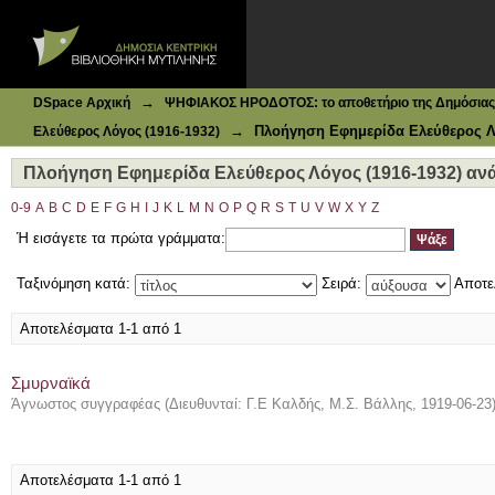
Ιδρυματικό Καταθετήριο DSpace
Πλοήγηση Εφημερίδα Ελεύθερος Λόγος (1916-1932) ανά Θ
→
DSpace Αρχική
ΨΗΦΙΑΚΟΣ ΗΡΟΔΟΤΟΣ: το αποθετήριο της Δημόσιας 
→
Πλοήγηση Εφημερίδα Ελεύθερος Λό
Ελεύθερος Λόγος (1916-1932)
Πλοήγηση Εφημερίδα Ελεύθερος Λόγος (1916-1932) ανά 
0-9
A
B
C
D
E
F
G
H
I
J
K
L
M
N
O
P
Q
R
S
T
U
V
W
X
Y
Z
Ή εισάγετε τα πρώτα γράμματα:
Ταξινόμηση κατά:
Σειρά:
Αποτε
Αποτελέσματα 1-1 από 1
Σμυρναϊκά
Άγνωστος συγγραφέας
(
Διευθυνταί: Γ.Ε Καλδής, Μ.Σ. Βάλλης
,
1919-06-23
Αποτελέσματα 1-1 από 1