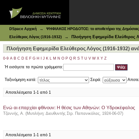
Ιδρυματικό Καταθετήριο DSpace
Πλοήγηση Εφημερίδα Ελεύθερος Λόγος (1916-1932) ανά Θ
→
DSpace Αρχική
ΨΗΦΙΑΚΟΣ ΗΡΟΔΟΤΟΣ: το αποθετήριο της Δημόσιας 
→
Πλοήγηση Εφημερίδα Ελεύθερος Λό
Ελεύθερος Λόγος (1916-1932)
Πλοήγηση Εφημερίδα Ελεύθερος Λόγος (1916-1932) ανά
0-9
A
B
C
D
E
F
G
H
I
J
K
L
M
N
O
P
Q
R
S
T
U
V
W
X
Y
Z
Ή εισάγετε τα πρώτα γράμματα:
Ταξινόμηση κατά:
Σειρά:
Αποτε
Αποτελέσματα 1-1 από 1
Ενώ αι επαρχίαι φθίνουν: Η θέσις των Αθηνών: Ο Υδροκέφαλος
Τζαννής, Α.
(
Μυτιλήνη: Διευθυντής Στρ. Παπανικόλας
,
1924-06-07
)
Αποτελέσματα 1-1 από 1